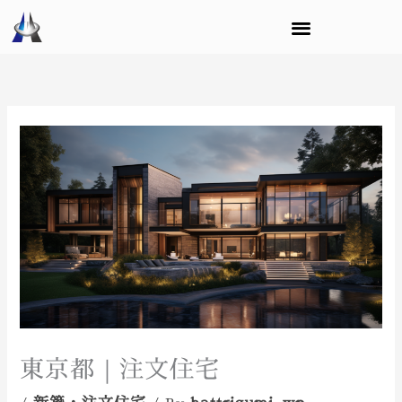
内
容
を
ス
キ
ッ
プ
東京都｜注文住宅